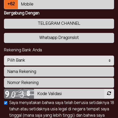
+62
Bergabung Dengan
TELEGRAM CHANNEL
Whatsapp Dragonslot
Rekening Bank Anda
Saya menyatakan bahwa saya telah berusia setidaknya 18
tahun atau setidaknya usia legal di negara tempat saya
tinggal (mana saja yang lebih tinggi) dan bahwa saya