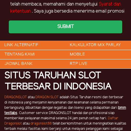
telah membaca, memahami dan menyetujui
Syarat dan
ketentuan
. Saya juga bersedia menerima email promosi
SUBMIT
LINK ALTERNATIF
KALKULATOR MIX PARLAY
TENTANG KAMI
MOBILE
JADWAL BANK
RTP LIVE
SITUS TARUHAN SLOT
TERBESAR DI INDONESIA
DRAGONSLOT
atau
DRAGON SLOT
adalah Situs Taruhan resmi dan terbesar
di indonesia yang menjamin kenyamanan dan keamanan selama permainan
berlangsung, dibuktikan dengan legalitas dan lisensi yang didapatkan dari
bmm
testlabs
. Customer service DRAGONSLOT handal dan profesional siap
memberikan pelayanan maksimal selama 24 jam penuh setiap hari.
Daftar
Dragonslot
atau
dragonslot88
telah berkomitmen untuk meningkatkan kualitas
terbaik melalui fasilitas kami berjanji untuk melayani pelanggan kami sebagai