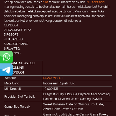
Setiap provider atau mesin
slot
memiliki karakteristik dan
RTP tertinggi
masing masing , untuk itu bettor atau pemain harus melakukan riset terlebih
dahulu sebelum melakukan deposit atau bettingan . Mulai dari menentukan
provider mana yang akan dipilih untuk melakukan bettingan atau menacari
jackpot,berikut provider slot yang populer di indonesia :
1.IDNSLOT
2.PRAGMATIC PLAY
3.PGSOFT
4.HABANERO
5.MICROGAMING
6.PLAYTEQ
7.PLAYNGO
8.CQ9
TENTANG SITUS JUDI
SLOT ONLINE
DRAGONSLOT
Website
DRAGONSLOT
Mata Uang
Indonesian Rupiah (IDR)
Min Deposit
10.000 IDR
Pragmatic Play, IDNSLOT, Playtech, Microgaming,
Provider Slot Terbaik
Habanero, Skywind, Joker Gaming, PGSoft
Sweet Bonanza, Gate of Olympus, Koi Gate,
Game Slot Terbaik
Aztec Gems, Power Of Odin
Game slot, Judi Bola, Live Casino, Game Poker,