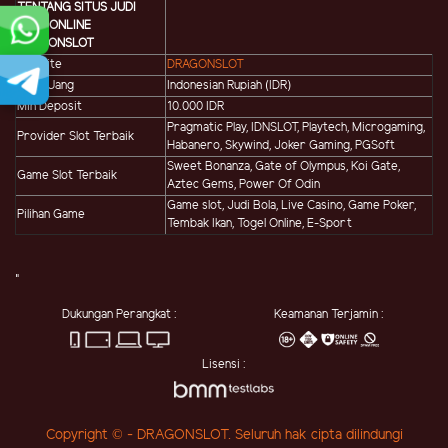
TENTANG SITUS JUDI
SLOT ONLINE
DRAGONSLOT
Website
DRAGONSLOT
Mata Uang
Indonesian Rupiah (IDR)
Min Deposit
10.000 IDR
Pragmatic Play, IDNSLOT, Playtech, Microgaming,
Provider Slot Terbaik
Habanero, Skywind, Joker Gaming, PGSoft
Sweet Bonanza, Gate of Olympus, Koi Gate,
Game Slot Terbaik
Aztec Gems, Power Of Odin
Game slot, Judi Bola, Live Casino, Game Poker,
Pilihan Game
Tembak Ikan, Togel Online, E-Sport
"
Dukungan Perangkat :
Keamanan Terjamin :
Lisensi :
Copyright © - DRAGONSLOT. Seluruh hak cipta dilindungi