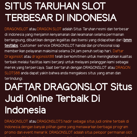
SITUS TARUHAN SLOT
TERBESAR DI INDONESIA
DRAGONSLOT
atau
DRAGON SLOT
adalah Situs Taruhan resmi dan terbesar
di indonesia yang menjamin kenyamanan dan keamanan selama permainan
berlangsung, dibuktikan dengan legalitas dan lisensi yang didapatkan dari
bmm
testlabs
. Customer service DRAGONSLOT handal dan profesional siap
memberikan pelayanan maksimal selama 24 jam penuh setiap hari.
Daftar
Dragonslot
atau
dragonslot88
telah berkomitmen untuk meningkatkan kualitas
terbaik melalui fasilitas kami berjanji untuk melayani pelanggan kami sebagai
merek yang terpercaya. Saat bertaruh dengan DRAGONSLOT atau
DRAGON
SLOTS88
anda dapat yakin bahwa anda mengakses situs yang aman dan
terlindungi.
DAFTAR DRAGONSLOT Situs
Judi Online Terbaik Di
Indonesia
DRAGONSLOT
atau
DRAGONSLOTS
hadir sebagai situs judi online terbaik di
Indonesia dengan banyak pilihan game yang menawarkan berbagai program
promo dan event menarik. DRAGONSLOT adalah situs pelopor permainan slot