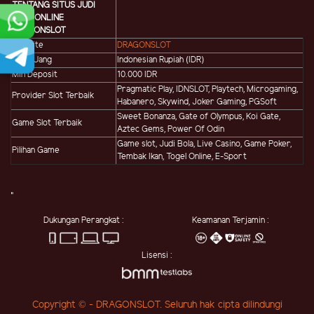
TENTANG SITUS JUDI
SLOT ONLINE
DRAGONSLOT
Website
DRAGONSLOT
Mata Uang
Indonesian Rupiah (IDR)
Min Deposit
10.000 IDR
Pragmatic Play, IDNSLOT, Playtech, Microgaming,
Provider Slot Terbaik
Habanero, Skywind, Joker Gaming, PGSoft
Sweet Bonanza, Gate of Olympus, Koi Gate,
Game Slot Terbaik
Aztec Gems, Power Of Odin
Game slot, Judi Bola, Live Casino, Game Poker,
Pilihan Game
Tembak Ikan, Togel Online, E-Sport
"
Dukungan Perangkat :
Keamanan Terjamin :
Lisensi :
Copyright © - DRAGONSLOT. Seluruh hak cipta dilindungi